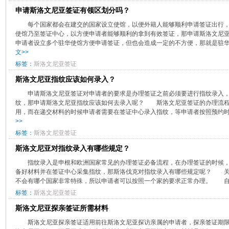
申请斯洛文尼亚签证有领区划分吗？
​每个国家都会在建交的国家设立使馆，以便外籍人能够顺利申请签证出行
使馆乃至签证中心，以方便申请者能够顺利的拿到有效签证，那申请斯洛文尼
申请者设立多个驻华使馆方便申请签证，但也会造成一定的不方便，那就是驻华使
文>>
标签：
斯洛文尼亚签证
斯洛文尼亚指纹应该如何录入？
申请斯洛文尼亚签证对申请者的要求是办理签证之前必须要进行指纹录入
纹，那申请斯洛文尼亚指纹应该如何去录入呢？ 斯洛文尼亚签证的办理流程是
用，而在递交材料的时候申请者需要在签证中心录入指纹，等申请者按照预约时间
>>
标签：
斯洛文尼亚签证
斯洛文尼亚对指纹录入有哪些规定？
指纹录入是申根和欧洲国家常见的办理签证必备流程，在办理签证的时候
备好材料并在签证中心采集指纹，那斯洛伐克对指纹录入有哪些规定呢？ 关
不会有哪个国家非常特殊，所以申请者可以按照一个家的要求正常办理。 自201
标签：
斯洛文尼亚签证
斯洛文尼亚探亲签证所需材料
斯洛文尼亚探亲签证适用前往斯洛文尼亚探访亲属的申请者，探亲签证期限是