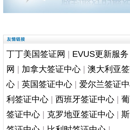
丁丁美国签证网
|
EVUS更新服务
网
|
加拿大签证中心
|
澳大利亚签
心
|
英国签证中心
|
爱尔兰签证中
利签证中心
|
西班牙签证中心
|
葡
签证中心
|
克罗地亚签证中心
|
斯
签证中心
|
比利时签证中心
|