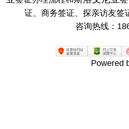
证、商务签证、探亲访友签
咨询热线：186
Powered 